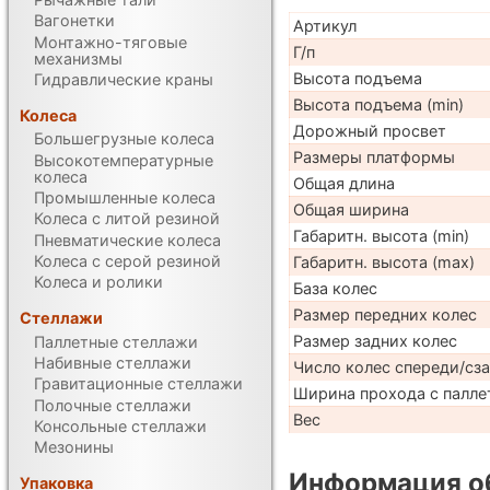
Вагонетки
Артикул
Монтажно-тяговые
Г/п
механизмы
Высота подъема
Гидравлические краны
Высота подъема (min)
Колеса
Дорожный просвет
Большегрузные колеса
Размеры платформы
Высокотемпературные
колеса
Общая длина
Промышленные колеса
Общая ширина
Колеса с литой резиной
Габаритн. высота (min)
Пневматические колеса
Колеса с серой резиной
Габаритн. высота (max)
Колеса и ролики
База колес
Размер передних колес
Стеллажи
Размер задних колес
Паллетные стеллажи
Набивные стеллажи
Число колес спереди/сз
Гравитационные стеллажи
Ширина прохода с палле
Полочные стеллажи
Вес
Консольные стеллажи
Мезонины
Информация об
Упаковка