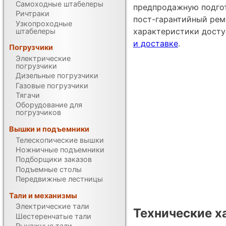
Самоходные штабелеры
предпродажную подгот
Ричтраки
пост-гарантийный рем
Узкопроходные
характеристики дост
штабелеры
и доставке
.
Погрузчики
Электрические
погрузчики
Дизельные погрузчики
Газовые погрузчики
Тягачи
Оборудование для
погрузчиков
Вышки и подъемники
Телескопические вышки
Ножничные подъемники
Подборщики заказов
Подъемные столы
Передвижные лестницы
Тали и механизмы
Электрические тали
Технические х
Шестеренчатые тали
Рычажные тали