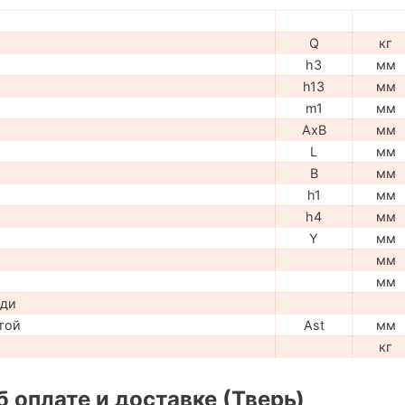
Q
кг
h3
мм
h13
мм
m1
мм
AxB
мм
L
мм
B
мм
h1
мм
h4
мм
Y
мм
мм
мм
ади
той
Ast
мм
кг
 оплате и доставке (Тверь)