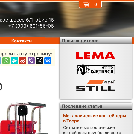
0
кое шоссе 6/1, офис 16
+7 (903) 801-56-06
Производители:
Контакты
править эту страницу:
0
Последние статьи:
Металлические контейнеры
в Твери
Сетчатые металлические
контейнеры приобрели свою