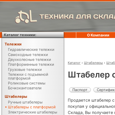
ТЕХНИКА ДЛЯ СКЛА
Каталог техники:
О Компании
Тележки
Гидравлические тележки
Самоходные тележки
Двухколесные тележки
Каталог
›
Штабелеры
›
Штаб
Платформенные тележки
Грузовые тележки
Штабелер с
Тележки с подъемной
платформой
Роликовые системы
Бочкокантователи
Паспорт
Сертифик
Штабелеры
Продается штабелер с
Ручные штабелеры
покупая у официально
Штабелеры с платформой
Электрические штабелеры
Склада, Вы получаете 