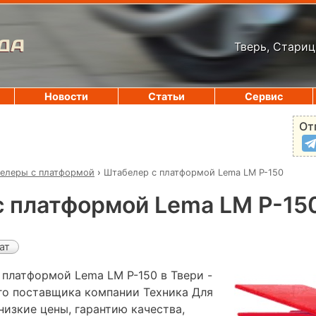
ДА
Тверь, Стариц
Новости
Статьи
Сервис
От
елеры с платформой
›
Штабелер с платформой Lema LM P-150
 платформой Lema LM P-15
ат
 платформой Lema LM P-150 в Твери -
го поставщика компании Техника Для
низкие цены, гарантию качества,