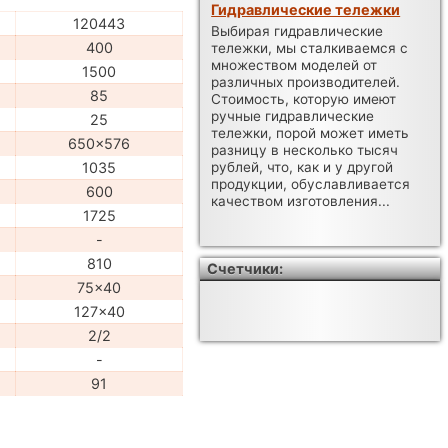
Гидравлические тележки
120443
Выбирая гидравлические
400
тележки, мы сталкиваемся с
множеством моделей от
1500
различных производителей.
85
Стоимость, которую имеют
ручные гидравлические
25
тележки, порой может иметь
650x576
разницу в несколько тысяч
1035
рублей, что, как и у другой
продукции, обуславливается
600
качеством изготовления...
1725
-
810
Счетчики:
75x40
127x40
2/2
-
91