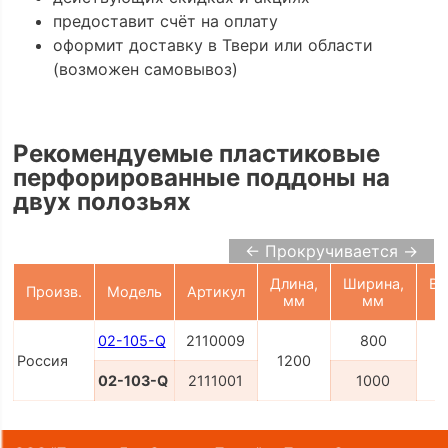
предоставит счёт на оплату
оформит доставку в Твери или области
(возможен самовывоз)
Рекомендуемые пластиковые
перфорированные поддоны на
двух полозьях
← Прокручивается →
Длина,
Ширина,
Вы
Произв.
Модель
Артикул
мм
мм
02-105-Q
2110009
800
Россия
1200
02-103-Q
2111001
1000