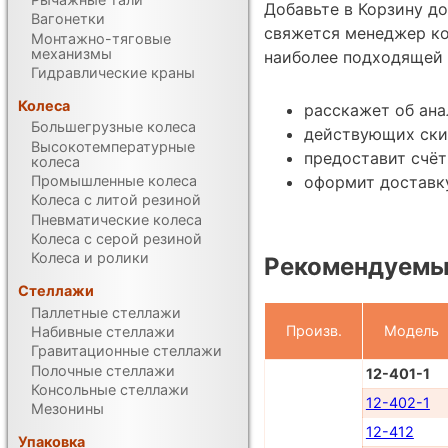
Добавьте в Корзину д
Вагонетки
свяжется менеджер ко
Монтажно-тяговые
механизмы
наиболее подходящей 
Гидравлические краны
Колеса
расскажет об ана
Большегрузные колеса
действующих ски
Высокотемпературные
предоставит счёт
колеса
оформит доставку
Промышленные колеса
Колеса с литой резиной
Пневматические колеса
Колеса с серой резиной
Колеса и ролики
Рекомендуемы
Стеллажи
Паллетные стеллажи
Произв.
Модель
Набивные стеллажи
Гравитационные стеллажи
Полочные стеллажи
12-401-1
Консольные стеллажи
12-402-1
Мезонины
12-412
Упаковка