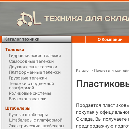
ТЕХНИКА ДЛЯ СКЛА
Каталог техники:
О Компании
Тележки
Гидравлические тележки
Самоходные тележки
Двухколесные тележки
Каталог
›
Паллеты и контей
Платформенные тележки
Грузовые тележки
Пластиковы
Тележки с подъемной
платформой
Роликовые системы
Бочкокантователи
Продается пластиковый
Штабелеры
покупая у официально
Ручные штабелеры
Склада, Вы получаете 
Штабелеры с платформой
предпродажную подгот
Электрические штабелеры