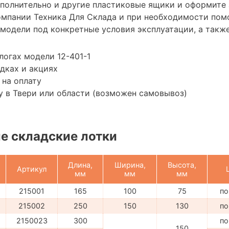
ополнительно и другие пластиковые ящики и оформите 
мпании Техника Для Склада и при необходимости пом
модели под конкретные условия эксплуатации, а также
логах модели 12-401-1
дках и акциях
 на оплату
 в Твери или области (возможен самовывоз)
е складские лотки
Длина,
Ширина,
Высота,
Артикул
мм
мм
мм
215001
165
100
75
по
215002
250
150
130
по
2150023
300
по
150