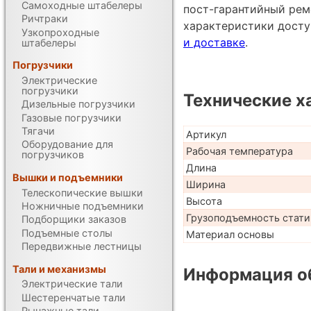
Самоходные штабелеры
пост-гарантийный рем
Ричтраки
характеристики дост
Узкопроходные
и доставке
.
штабелеры
Погрузчики
Электрические
погрузчики
Технические х
Дизельные погрузчики
Газовые погрузчики
Тягачи
Артикул
Оборудование для
Рабочая температура
погрузчиков
Длина
Вышки и подъемники
Ширина
Телескопические вышки
Высота
Ножничные подъемники
Грузоподъемность стати
Подборщики заказов
Подъемные столы
Материал основы
Передвижные лестницы
Тали и механизмы
Информация об
Электрические тали
Шестеренчатые тали
Рычажные тали