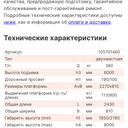
качества, предпродажную подготовку, гарантийное
обслуживание и пост-гарантийный ремонт.
Подробные технические характеристики доступны
ниже
, как и информация об
оплате и доставке
.
Технические характеристики
Артикул
105701460
Тип
двухместная
Г/п
Q
кг
380
Высота подъема
h3
мм
6000
Дорожный просвет
m1
мм
190/100
Размеры платформы
AxB
мм
2270х810
Выдвижная платформа (гр-ть/
кг/
113/900
длина)
мм
Общая длина
L
мм
2430
Общая ширина
B
мм
810
Габаритн. высота (min)
h1
мм
1850/2180
Габаритн. высота (max)
h4
мм
8000