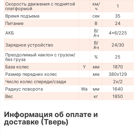
Скорость движения с поднятой
км/
1
платформой
ч
Время подъема
сек
35
Питание
В
24
В/
АКБ
4x6/225
Ач
В/
Зарядное устройство
24/30
Ач
Преодолимый наклон с грузом/
%
25
без груза
База колес
Y
мм
1870
Размер передних колес
мм
380х129
Число колес спереди/сзади
2x/2
Радиус поворота
Wa
мм
1640
Вес
кг
1850
Информация об оплате и
доставке (Тверь)