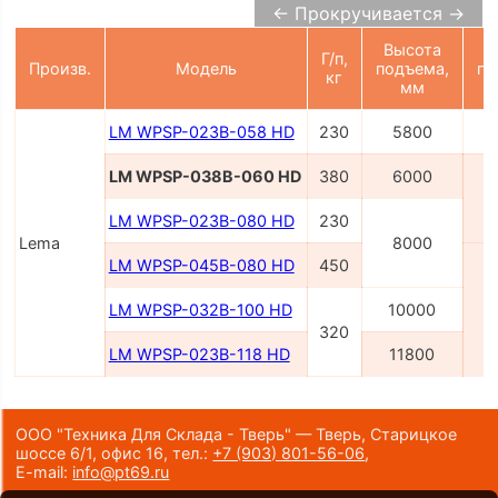
← Прокручивается →
Высота
Г/п,
Произв.
Модель
подъема,
пл
кг
мм
LM WPSP-023B-058 HD
230
5800
1
LM WPSP-038B-060 HD
380
6000
2
LM WPSP-023B-080 HD
230
Lema
8000
LM WPSP-045B-080 HD
450
LM WPSP-032B-100 HD
10000
2
320
LM WPSP-023B-118 HD
11800
ООО "Техника Для Склада - Тверь" — Тверь, Старицкое
шоссе 6/1, офис 16,
тел.:
+7 (903) 801-56-06
,
E-mail:
info@pt69.ru