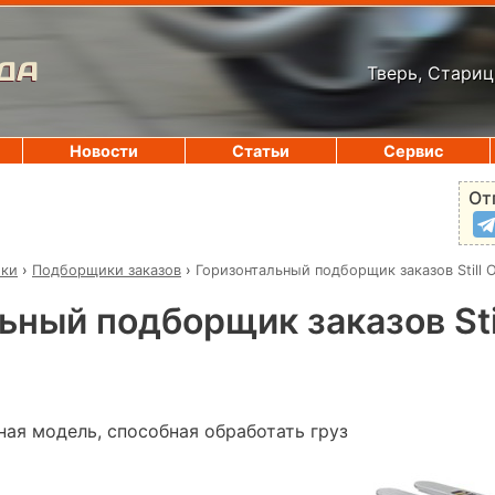
ДА
Тверь, Стариц
Новости
Статьи
Сервис
От
ики
›
Подборщики заказов
›
Горизонтальный подборщик заказов Still 
ьный подборщик заказов Sti
ая модель, способная обработать груз