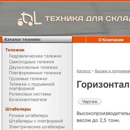
ТЕХНИКА ДЛЯ СКЛА
Каталог техники:
О Компании
Тележки
Гидравлические тележки
Самоходные тележки
Двухколесные тележки
Каталог
›
Вышки и подъемн
Платформенные тележки
Грузовые тележки
Горизонтал
Тележки с подъемной
платформой
Роликовые системы
Бочкокантователи
Чертеж
Штабелеры
Высокопроизводительн
Ручные штабелеры
весом до 2,5 тонн.
Штабелеры с платформой
Электрические штабелеры