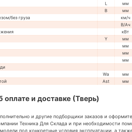
L
мм
B
мм
узом/без груза
км/ч
В/Ач
ижения
кВт
Y
мм
мм
мм
мм
ади
Wa
мм
той
Ast
мм
 оплате и доставке (Тверь)
ополнительно и другие подборщики заказов и оформите
мпании Техника Для Склада и при необходимости пом
модели под конкретные условия эксплуатации, а также