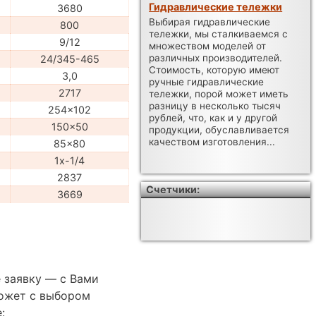
Гидравлические тележки
3680
Выбирая гидравлические
800
тележки, мы сталкиваемся с
9/12
множеством моделей от
различных производителей.
24/345-465
Стоимость, которую имеют
3,0
ручные гидравлические
2717
тележки, порой может иметь
разницу в несколько тысяч
254x102
рублей, что, как и у другой
150x50
продукции, обуславливается
качеством изготовления...
85x80
1x-1/4
2837
Счетчики:
3669
 заявку — с Вами
ожет с выбором
: