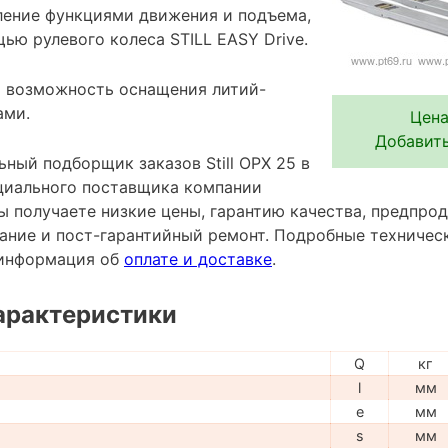
ение функциями движения и подъема,
щью рулевого колеса STILL EASY Drive.
 возможность оснащения литий-
ами.
Цена
Добавить
ный подборщик заказов Still OPX 25 в
ициального поставщика компании
ы получаете низкие цены, гарантию качества, предпро
ание и пост-гарантийный ремонт. Подробные техничес
и информация об
оплате и доставке
.
арактеристики
Q
кг
l
мм
e
мм
s
мм