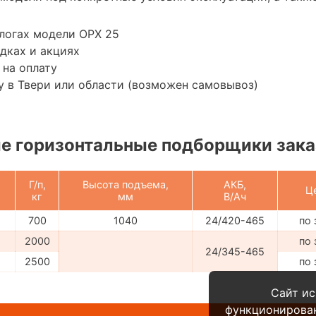
логах модели OPX 25
дках и акциях
 на оплату
 в Твери или области (возможен самовывоз)
е горизонтальные подборщики зака
Г/п,
Высота подъема,
АКБ,
Ц
кг
мм
В/Ач
700
1040
24/420-465
по 
2000
по 
24/345-465
2500
по 
Сайт ис
функционирова