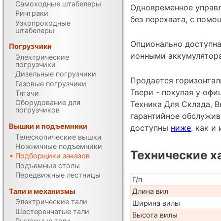
Самоходные штабелеры
Одновременное управл
Ричтраки
без перехвата, с помо
Узкопроходные
штабелеры
Опционально доступна
Погрузчики
ионными аккумулятор
Электрические
погрузчики
Дизельные погрузчики
Продается горизонталь
Газовые погрузчики
Твери - покупая у оф
Тягачи
Оборудование для
Техника Для Склада, В
погрузчиков
гарантийное обслужив
Вышки и подъемники
доступны
ниже
, как 
Телескопические вышки
Ножничные подъемники
Технические х
Подборщики заказов
Подъемные столы
Передвижные лестницы
Г/п
Тали и механизмы
Длина вил
Электрические тали
Ширина вилы
Шестеренчатые тали
Высота вилы
Рычажные тали