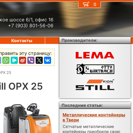
0
кое шоссе 6/1, офис 16
+7 (903) 801-56-06
Производители:
Контакты
править эту страницу:
OPX 25
ll OPX 25
Последние статьи:
Металлические контейнеры
в Твери
Сетчатые металлические
контейнеры приобрели свою