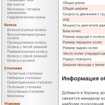
Общая длина
Вагонетки
Общая ширина
Монтажно-тяговые
механизмы
Скорость движения с гр
Гидравлические краны
АКБ
Колеса
Мощность двигателя дв
Большегрузные колеса
База колес
Высокотемпературные
Размер ведущего колеса
колеса
Размер передних колес
Промышленные колеса
Колеса с литой резиной
Размер задних колес
Пневматические колеса
Число колес спереди/сз
Колеса с серой резиной
Радиус поворота
Колеса и ролики
Ширина прохода с палле
Стеллажи
Паллетные стеллажи
Информация об
Набивные стеллажи
Гравитационные стеллажи
Полочные стеллажи
Консольные стеллажи
Добавьте в Корзину д
Мезонины
свяжется менеджер ко
Упаковка
наиболее подходящей 