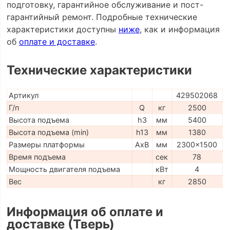
подготовку, гарантийное обслуживание и пост-
гарантийный ремонт. Подробные технические
характеристики доступны
ниже
, как и информация
об
оплате и доставке
.
Технические характеристики
Артикул
429502068
Г/п
Q
кг
2500
Высота подъема
h3
мм
5400
Высота подъема (min)
h13
мм
1380
Размеры платформы
AxB
мм
2300x1500
Время подъема
сек
78
Мощность двигателя подъема
кВт
4
Вес
кг
2850
Информация об оплате и
доставке (Тверь)