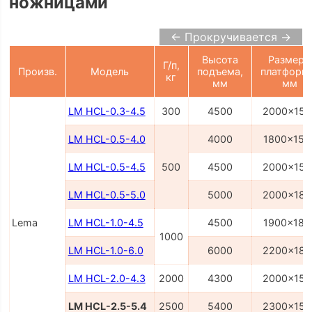
ножницами
← Прокручивается →
Высота
Размеры
Г/п,
Произв.
Модель
подъема,
платформ
кг
мм
мм
LM HCL-0.3-4.5
300
4500
2000x150
LM HCL-0.5-4.0
4000
1800x150
LM HCL-0.5-4.5
500
4500
2000x150
LM HCL-0.5-5.0
5000
2000x180
Lema
LM HCL-1.0-4.5
4500
1900x180
1000
LM HCL-1.0-6.0
6000
2200x180
LM HCL-2.0-4.3
2000
4300
2000x150
LM HCL-2.5-5.4
2500
5400
2300x150