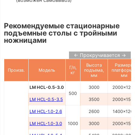
(возможен самовывоз)
Рекомендуемые стационарные
подъемные столы с тройными
ножницами
← Прокручивается →
Высота
Размеры
Г/п,
Произв.
Модель
подъема,
платформы
кг
мм
мм
LM HCL-0.5-3.0
3000
2000x120
500
LM HCL-0.5-3.5
3500
2000x150
LM HCL-1.0-2.6
2600
1400x120
LM HCL-1.0-3.0
1000
3000
2000x150