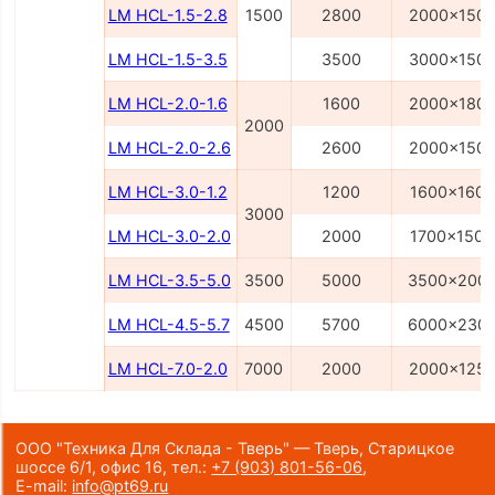
LM HCL-1.5-2.8
1500
2800
2000x150
LM HCL-1.5-3.5
3500
3000x150
LM HCL-2.0-1.6
1600
2000x180
2000
LM HCL-2.0-2.6
2600
2000x150
LM HCL-3.0-1.2
1200
1600x1600
3000
LM HCL-3.0-2.0
2000
1700x1500
LM HCL-3.5-5.0
3500
5000
3500x200
LM HCL-4.5-5.7
4500
5700
6000x230
LM HCL-7.0-2.0
7000
2000
2000x125
ООО "Техника Для Склада - Тверь" — Тверь, Старицкое
шоссе 6/1, офис 16,
тел.:
+7 (903) 801-56-06
,
E-mail:
info@pt69.ru