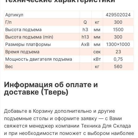
Артикул
429502024
Г/п
Q
кг
300
Высота подъема
h3
мм
1500
Высота подъема (min)
h13
мм
300
Размеры платформы
AxB
мм
1300x1000
Время подъема
сек
23
Мощность двигателя подъема
кВт
0,75
Вес
кг
560
Информация об оплате и
доставке (Тверь)
Добавьте в Корзину дополнительно и другие
подъемные столы и оформите заявку — с Вами
свяжется менеджер компании Техника Для Склада
и при необходимости поможет с выбором наиболее