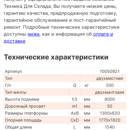
Техника Для Склада, Вы получаете низкие цены,
гарантию качества, предпродажную подготовку,
гарантийное обслуживание и пост-гарантийный
ремонт. Подробные технические характеристики
доступны
ниже
, как и информация об
оплате и
доставке
.
Технические характеристики
Артикул
10050921
Тип
двухместная
Г/п
Q
кг
200
Тип мачты
двухмачтовая
Высота подъема
h3
мм
9000
Дорожный просвет
m1
мм
50
Размеры платформы
AxB
мм
1300х620
Опорная площадь
CxD
мм
1770х1820
Общая длина
L
мм
1540