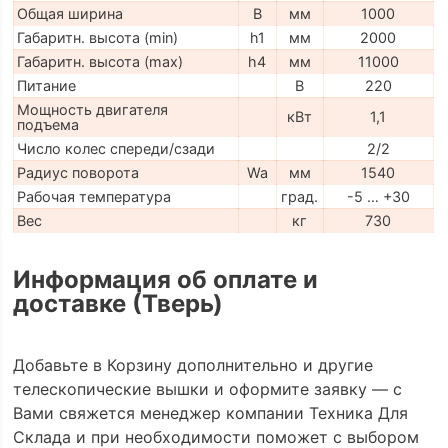
Общая ширина
B
мм
1000
Габаритн. высота (min)
h1
мм
2000
Габаритн. высота (max)
h4
мм
11000
Питание
В
220
Мощность двигателя
кВт
1,1
подъема
Число колес спереди/сзади
2/2
Радиус поворота
Wa
мм
1540
Рабочая температура
град.
-5 … +30
Вес
кг
730
Информация об оплате и
доставке (Тверь)
Добавьте в Корзину дополнительно и другие
телескопические вышки и оформите заявку — с
Вами свяжется менеджер компании Техника Для
Склада и при необходимости поможет с выбором