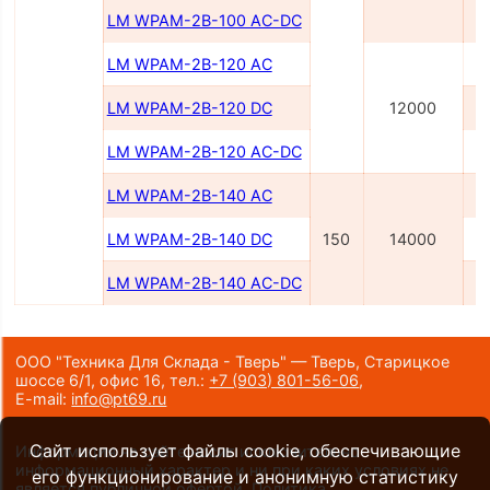
LM WPAM-2B-100 AC-DC
LM WPAM-2B-120 AC
LM WPAM-2B-120 DC
12000
LM WPAM-2B-120 AC-DC
LM WPAM-2B-140 AC
LM WPAM-2B-140 DC
150
14000
LM WPAM-2B-140 AC-DC
ООО "Техника Для Склада - Тверь" — Тверь, Старицкое
шоссе 6/1, офис 16,
тел.:
+7 (903) 801-56-06
,
E-mail:
info@pt69.ru
Сайт использует файлы cookie, обеспечивающие
Информация на сайте носит исключительно
информационный характер и ни при каких условиях не
его функционирование и анонимную статистику
является публичной офертой.
Политика