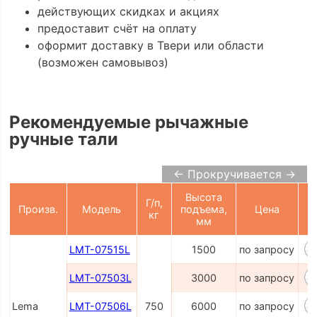
действующих скидках и акциях
предоставит счёт на оплату
оформит доставку в Твери или области
(возможен самовывоз)
Рекомендуемые рычажные
ручные тали
← Прокручивается →
Высота
Г/п,
Произв.
Модель
подъема,
Цена
кг
К
мм
LMT-07515L
1500
по запросу
LMT-07503L
3000
по запросу
Lema
LMT-07506L
750
6000
по запросу