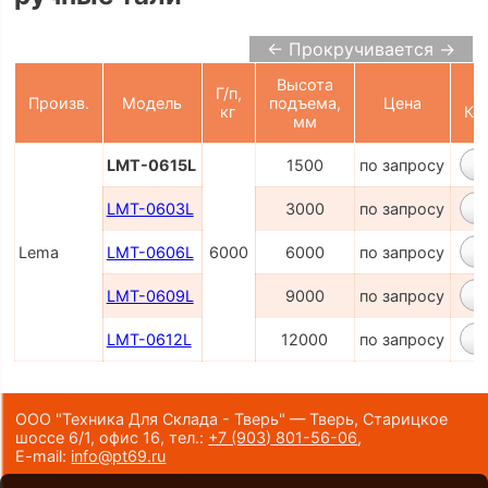
← Прокручивается →
Высота
Г/п,
Произв.
Модель
подъема,
Цена
кг
Ко
мм
LMT-0615L
1500
по запросу
LMT-0603L
3000
по запросу
Lema
LMT-0606L
6000
6000
по запросу
LMT-0609L
9000
по запросу
LMT-0612L
12000
по запросу
ООО "Техника Для Склада - Тверь" — Тверь, Старицкое
шоссе 6/1, офис 16,
тел.:
+7 (903) 801-56-06
,
E-mail:
info@pt69.ru