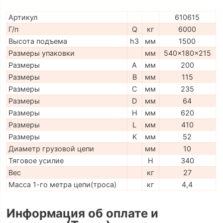
Артикул
610615
Г/п
Q
кг
6000
Высота подъема
h3
мм
1500
Размеры упаковки
мм
540x180x215
Размеры
A
мм
200
Размеры
B
мм
115
Размеры
C
мм
235
Размеры
D
мм
64
Размеры
H
мм
620
Размеры
L
мм
410
Размеры
K
мм
52
Диаметр грузовой цепи
мм
10
Тяговое усилие
H
340
Вес
кг
27
Масса 1-го метра цепи(троса)
кг
4,4
Информация об оплате и