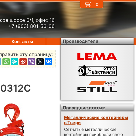
0
кое шоссе 6/1, офис 16
+7 (903) 801-56-06
Производители:
Контакты
править эту страницу:
-0312C
Последние статьи:
Металлические контейнеры
в Твери
Сетчатые металлические
контейнеры приобрели свою