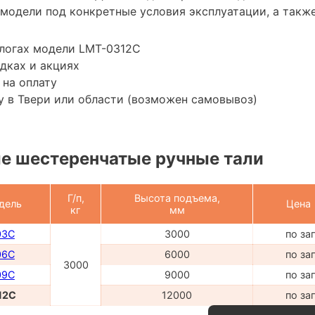
модели под конкретные условия эксплуатации, а также
алогах модели LMT-0312C
дках и акциях
 на оплату
 в Твери или области (возможен самовывоз)
е шестеренчатые ручные тали
Г/п,
Высота подъема,
дель
Цена
кг
мм
03C
3000
по за
06C
6000
по за
3000
09C
9000
по за
12C
12000
по за