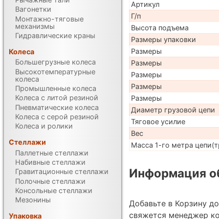
Артикул
Вагонетки
Г/п
Монтажно-тяговые
механизмы
Высота подъема
Гидравлические краны
Размеры упаковки
Размеры
Колеса
Большегрузные колеса
Размеры
Высокотемпературные
Размеры
колеса
Размеры
Промышленные колеса
Колеса с литой резиной
Размеры
Пневматические колеса
Диаметр грузовой цепи
Колеса с серой резиной
Тяговое усилие
Колеса и ролики
Вес
Стеллажи
Масса 1-го метра цепи(т
Паллетные стеллажи
Набивные стеллажи
Информация об
Гравитационные стеллажи
Полочные стеллажи
Консольные стеллажи
Мезонины
Добавьте в Корзину д
свяжется менеджер ко
Упаковка