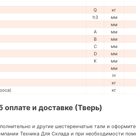
Q
кг
h3
мм
мм
A
мм
B
мм
C
мм
D
мм
K
мм
мм
H
кг
роса)
кг
 оплате и доставке (Тверь)
ополнительно и другие шестеренчатые тали и оформите
мпании Техника Для Склада и при необходимости пом