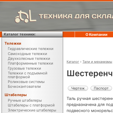
ТЕХНИКА ДЛЯ СКЛА
Каталог техники:
О Компании
Тележки
Гидравлические тележки
Самоходные тележки
Двухколесные тележки
Каталог
›
Тали и механизмы
Платформенные тележки
Грузовые тележки
Шестеренча
Тележки с подъемной
платформой
Роликовые системы
Бочкокантователи
Чертеж
Паспорт
Штабелеры
Таль ручная шестеренн
Ручные штабелеры
предназначена для под
Штабелеры с платформой
Электрические штабелеры
подвесного монорельс