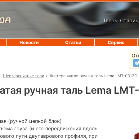
ДА
Тверь, Стариц
Новости
Статьи
Сервис
От
›
Шестеренчатые тали
›
Шестеренчатая ручная таль Lema LMT-0312C
тая ручная таль Lema LMT
ая (ручной цепной блок)
ъема груза (и его передвижения вдоль
ового пути двутаврового профиля, при