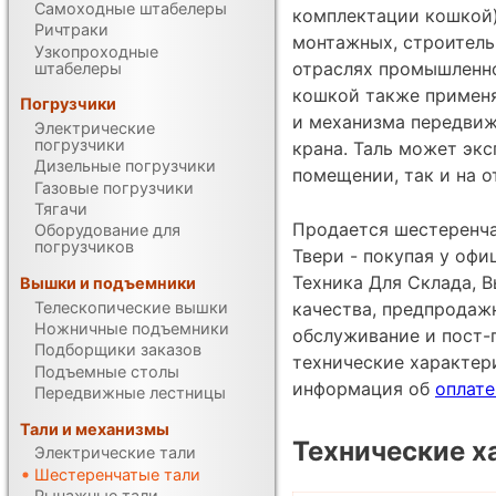
Самоходные штабелеры
комплектации кошкой)
Ричтраки
монтажных, строитель
Узкопроходные
отраслях промышленно
штабелеры
кошкой также применя
Погрузчики
и механизма передвиж
Электрические
погрузчики
крана. Таль может экс
Дизельные погрузчики
помещении, так и на о
Газовые погрузчики
Тягачи
Продается шестеренча
Оборудование для
погрузчиков
Твери - покупая у оф
Техника Для Склада, В
Вышки и подъемники
Телескопические вышки
качества, предпродаж
Ножничные подъемники
обслуживание и пост-
Подборщики заказов
технические характе
Подъемные столы
информация об
оплате
Передвижные лестницы
Тали и механизмы
Технические х
Электрические тали
Шестеренчатые тали
Рычажные тали