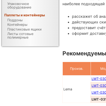
наиболее подходящей 
Упаковочное
оборудование
Паллеты и контейнеры
расскажет об ан
Поддоны
действующих ски
Контейнеры
предоставит счёт
Пластиковые ящики
оформит доставку
Листы сотовые
полимерные
Рекомендуемы
Произв.
Мо
LMT-03
LMT-03
Lema
LMT-03
LMT-03