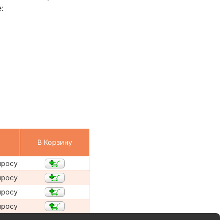
:
В Корзину
просу
просу
просу
просу