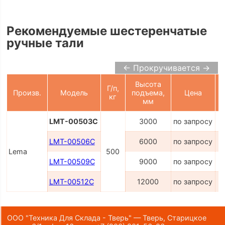
Рекомендуемые шестеренчатые
ручные тали
← Прокручивается →
Высота
Г/п,
Произв.
Модель
подъема,
Цена
кг
мм
LMT-00503C
3000
по запросу
LMT-00506C
6000
по запросу
Lema
500
LMT-00509C
9000
по запросу
LMT-00512C
12000
по запросу
ООО "Техника Для Склада - Тверь" — Тверь, Старицкое