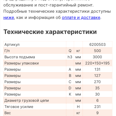
обслуживание и пост-гарантийный ремонт.
Подробные технические характеристики доступны
ниже
, как и информация об
оплате и доставке
.
Технические характеристики
Артикул
6200503
Г/п
Q
кг
500
Высота подъема
h3
мм
3000
Размеры упаковки
мм
220x150x195
Размеры
A
мм
131
Размеры
B
мм
127
Размеры
C
мм
270
Размеры
D
мм
35
Размеры
K
мм
30
Диаметр грузовой цепи
мм
6
Тяговое усилие
H
231
Вес
кг
9