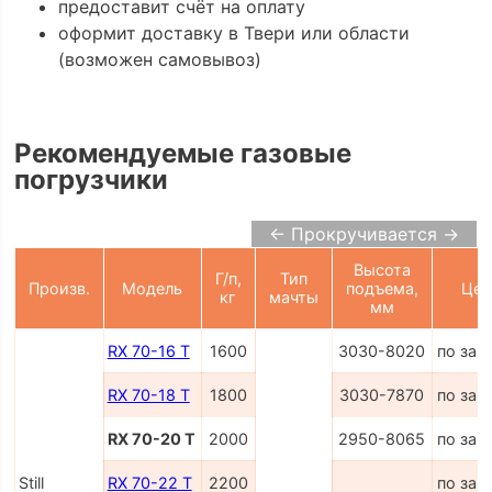
предоставит счёт на оплату
оформит доставку в Твери или области
(возможен самовывоз)
Рекомендуемые газовые
погрузчики
← Прокручивается →
Высота
Г/п,
Тип
Произв.
Модель
подъема,
Цен
кг
мачты
мм
RX 70-16 T
1600
3030-8020
по зап
RX 70-18 T
1800
3030-7870
по зап
RX 70-20 T
2000
2950-8065
по зап
Still
RX 70-22 T
2200
по зап