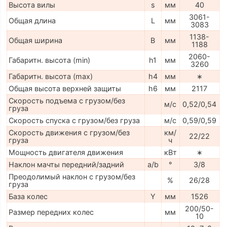
Высота вилы
s
мм
40
3061-
Общая длина
L
мм
3083
1138-
Общая ширина
B
мм
1188
2060-
Габаритн. высота (min)
h1
мм
3260
Габаритн. высота (max)
h4
мм
∗
Общая высота верхней защиты
h6
мм
2117
Скорость подъема с грузом/без
м/с
0,52/0,54
груза
Скорость спуска с грузом/без груза
м/с
0,59/0,59
Скорость движения с грузом/без
км/
22/22
груза
ч
Мощность двигателя движения
кВт
∗
Наклон мачты передний/задний
a/b
°
3/8
Преодолимый наклон с грузом/без
%
26/28
груза
База колес
Y
мм
1526
200/50-
Размер передних колес
мм
10