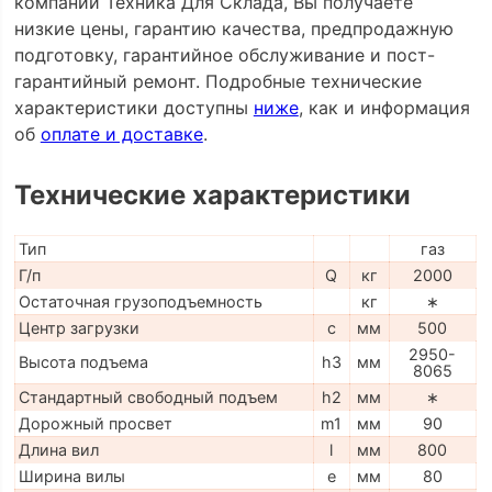
компании Техника Для Склада, Вы получаете
низкие цены, гарантию качества, предпродажную
подготовку, гарантийное обслуживание и пост-
гарантийный ремонт. Подробные технические
характеристики доступны
ниже
, как и информация
об
оплате и доставке
.
Технические характеристики
Тип
газ
Г/п
Q
кг
2000
Остаточная грузоподъемность
кг
∗
Центр загрузки
c
мм
500
2950-
Высота подъема
h3
мм
8065
Стандартный свободный подъем
h2
мм
∗
Дорожный просвет
m1
мм
90
Длина вил
l
мм
800
Ширина вилы
e
мм
80