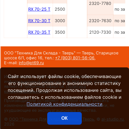
2320-7780
RX 70-25 T
2500
по зап
RX 70-30 T
3000
2320-7630
по зап
RX 70-35 T
3500
2120-7330
по зап
ООО "Техника Для Склада - Тверь" — Тверь, Старицкое
шоссе 6/1, офис 16,
тел.:
+7 (903) 801-56-06
,
E-mail:
info@pt69.ru
Сайт использует файлы cookie, обеспечивающие
Информация на сайте носит исключительно
информационный характер и ни при каких условиях не
его функционирование и анонимную статистику
является публичной офертой.
Политика
посещений. Продолжая использование сайта, вы
конфиденциальности
.
соглашаетесь с использованием файлов cookie и
Производители оставляют за собой право вносить
Политикой конфиденциальности
изменения в конструкцию и внешний вид техники, не
ухудшающие ее эксплуатационные качества.
ОК
©
ООО "Техника Для Склада - Тверь", Тверь
, ©
al-studio.ru
,
2026