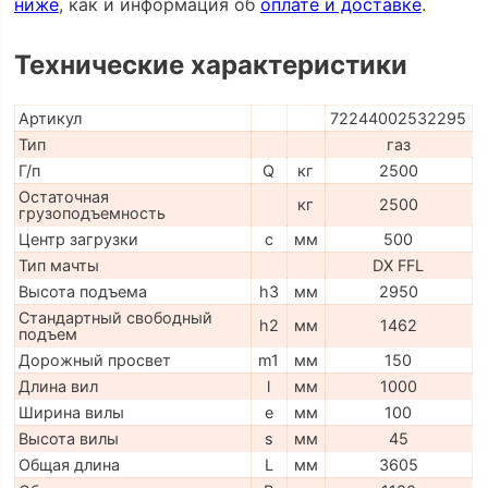
ниже
, как и информация об
оплате и доставке
.
Технические характеристики
Артикул
72244002532295
Тип
газ
Г/п
Q
кг
2500
Остаточная
кг
2500
грузоподъемность
Центр загрузки
c
мм
500
Тип мачты
DX FFL
Высота подъема
h3
мм
2950
Стандартный свободный
h2
мм
1462
подъем
Дорожный просвет
m1
мм
150
Длина вил
l
мм
1000
Ширина вилы
e
мм
100
Высота вилы
s
мм
45
Общая длина
L
мм
3605