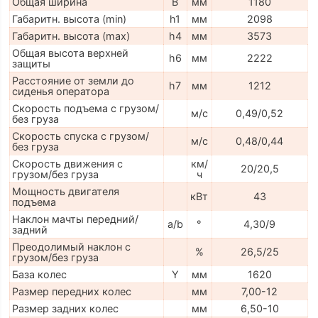
Общая ширина
B
мм
1180
Габаритн. высота (min)
h1
мм
2098
Габаритн. высота (max)
h4
мм
3573
Общая высота верхней
h6
мм
2222
защиты
Расстояние от земли до
h7
мм
1212
сиденья оператора
Скорость подъема с грузом/
м/с
0,49/0,52
без груза
Скорость спуска с грузом/
м/с
0,48/0,44
без груза
Скорость движения с
км/
20/20,5
грузом/без груза
ч
Мощность двигателя
кВт
43
подъема
Наклон мачты передний/
a/b
°
4,30/9
задний
Преодолимый наклон с
%
26,5/25
грузом/без груза
База колес
Y
мм
1620
Размер передних колес
мм
7,00-12
Размер задних колес
мм
6,50-10