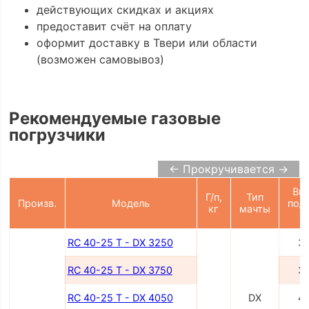
действующих скидках и акциях
предоставит счёт на оплату
оформит доставку в Твери или области
(возможен самовывоз)
Рекомендуемые газовые
погрузчики
← Прокручивается →
Вы
Г/п,
Тип
Произв.
Модель
под
кг
мачты
RC 40-25 T - DX 3250
3
RC 40-25 T - DX 3750
3
RC 40-25 T - DX 4050
DX
4