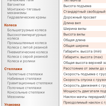
Тип мачты
Вагонетки
Высота подъема
Монтажно-тяговые
Стандартный свободный
механизмы
Гидравлические краны
Дорожный просвет
Длина вил
Колеса
Ширина вилы
Большегрузные колеса
Высота вилы
Высокотемпературные
колеса
Общая длина
Промышленные колеса
Общая ширина
Колеса с литой резиной
Габаритн. высота (min)
Пневматические колеса
Колеса с серой резиной
Габаритн. высота (max)
Колеса и ролики
Общая высота верхней 
Расстояние от земли до 
Стеллажи
Паллетные стеллажи
Скорость подъема с груз
Набивные стеллажи
Скорость спуска с грузо
Гравитационные стеллажи
Скорость движения с гр
Полочные стеллажи
Мощность двигателя по
Консольные стеллажи
Наклон мачты передний/
Мезонины
Преодолимый наклон с г
Упаковка