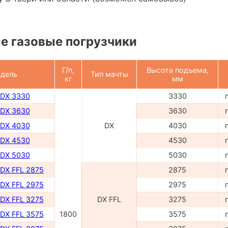
е газовые погрузчики
Г/п,
Высота подъема,
дель
Тип мачты
кг
мм
 DX 3330
3330
 DX 3630
3630
 DX 4030
DX
4030
 DX 4530
4530
 DX 5030
5030
 DX FFL 2875
2875
 DX FFL 2975
2975
 DX FFL 3275
DX FFL
3275
 DX FFL 3575
1800
3575