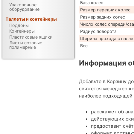
База колес
Упаковочное
оборудование
Размер передних колес
Размер задних колес
Паллеты и контейнеры
Число колес спереди/сз
Поддоны
Контейнеры
Радиус поворота
Пластиковые ящики
Ширина прохода с паллет
Листы сотовые
Вес
полимерные
Информация об
Добавьте в Корзину д
свяжется менеджер ко
наиболее подходящей 
расскажет об ана
действующих ски
предоставит счёт
оформит доставку