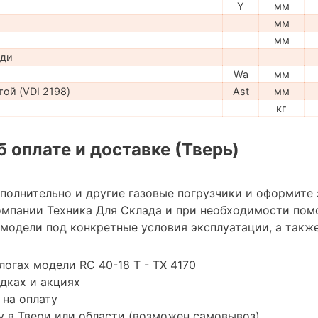
Y
мм
мм
мм
ади
Wa
мм
ой (VDI 2198)
Ast
мм
кг
 оплате и доставке (Тверь)
ополнительно и другие газовые погрузчики и оформите
мпании Техника Для Склада и при необходимости пом
модели под конкретные условия эксплуатации, а также
логах модели RC 40-18 T - TX 4170
дках и акциях
 на оплату
 в Твери или области (возможен самовывоз)