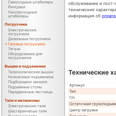
Самоходные штабелеры
обслуживание и пост-
Ричтраки
технические характе
Узкопроходные
информация об
оплате
штабелеры
Погрузчики
Электрические
погрузчики
Дизельные погрузчики
Газовые погрузчики
Тягачи
Оборудование для
погрузчиков
Вышки и подъемники
Технические х
Телескопические вышки
Ножничные подъемники
Подборщики заказов
Артикул
Подъемные столы
Тип
Передвижные лестницы
Г/п
Тали и механизмы
Остаточная грузоподъе
Электрические тали
Центр загрузки
Шестеренчатые тали
Рычажные тали