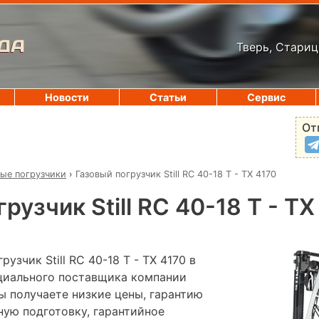
ДА
Тверь, Стариц
Новости
Статьи
Сервис
От
вые погрузчики
›
Газовый погрузчик Still RC 40-18 T - TX 4170
рузчик Still RC 40-18 T - TX
узчик Still RC 40-18 T - TX 4170 в
ициального поставщика компании
ы получаете низкие цены, гарантию
ную подготовку, гарантийное