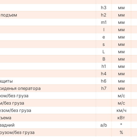
h3
мм
 подъем
h2
мм
m1
мм
l
мм
e
мм
s
мм
L
мм
B
мм
h1
мм
h4
мм
защиты
h6
мм
сиденья оператора
h7
мм
ом/без груза
м/с
м/без груза
м/с
узом/без груза
км/ч
дъема
кВт
задний
a/b
°
рузом/без груза
%