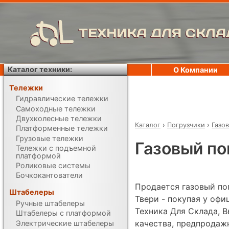
ТЕХНИКА ДЛЯ СКЛА
Каталог техники:
О Компании
Тележки
Гидравлические тележки
Самоходные тележки
Двухколесные тележки
Каталог
›
Погрузчики
›
Газо
Платформенные тележки
Грузовые тележки
Газовый пог
Тележки с подъемной
платформой
Роликовые системы
Бочкокантователи
Продается газовый погр
Штабелеры
Твери - покупая у оф
Ручные штабелеры
Техника Для Склада, В
Штабелеры с платформой
качества, предпродаж
Электрические штабелеры