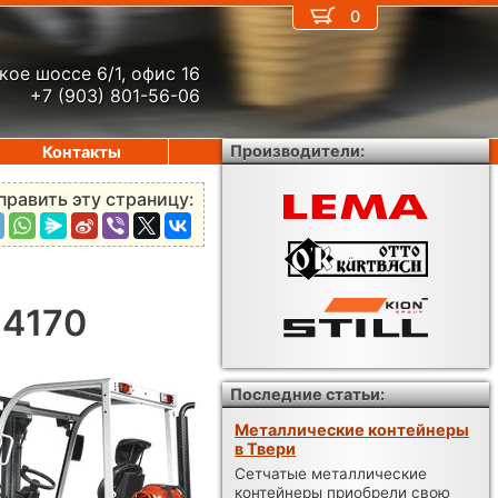
0
кое шоссе 6/1, офис 16
+7 (903) 801-56-06
Производители:
Контакты
править эту страницу:
 4170
Последние статьи:
Металлические контейнеры
в Твери
Сетчатые металлические
контейнеры приобрели свою