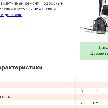
гарантийный ремонт. Подробные
ристики доступны
ниже
, как и
 и доставке
.
Цена
Добавить
арактеристики
Q
кг
мность
кг
c
мм