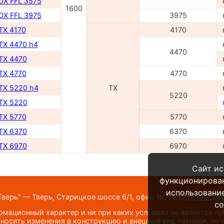
 DX FFL 3575
1600
 DX FFL 3975
3975
 TX 4170
4170
 TX 4470 h4
4470
 TX 4470
 TX 4770
4770
 TX 5220 h4
TX
5220
 TX 5220
 TX 5770
5770
 TX 6370
6370
 TX 6970
6970
Сайт ис
функционирова
использование
верь" — Тверь, Старицкое шоссе 6/1, офис 16,
тел.:
+7 (903) 8
co
мационный характер и ни при каких условиях не является п
носить изменения в конструкцию и внешний вид техники, не