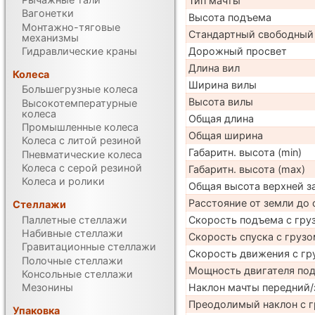
Тип мачты
Вагонетки
Высота подъема
Монтажно-тяговые
Стандартный свободный
механизмы
Гидравлические краны
Дорожный просвет
Длина вил
Колеса
Ширина вилы
Большегрузные колеса
Высота вилы
Высокотемпературные
колеса
Общая длина
Промышленные колеса
Общая ширина
Колеса с литой резиной
Габаритн. высота (min)
Пневматические колеса
Колеса с серой резиной
Габаритн. высота (max)
Колеса и ролики
Общая высота верхней 
Расстояние от земли до 
Стеллажи
Паллетные стеллажи
Скорость подъема с груз
Набивные стеллажи
Скорость спуска с грузо
Гравитационные стеллажи
Скорость движения с гр
Полочные стеллажи
Мощность двигателя по
Консольные стеллажи
Наклон мачты передний/
Мезонины
Преодолимый наклон с г
Упаковка