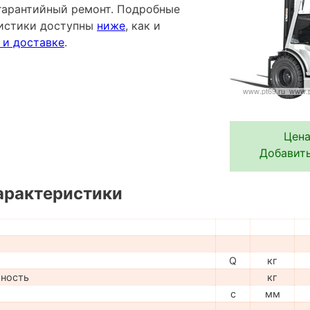
гарантийный ремонт. Подробные
ристики доступны
ниже
, как и
 и доставке
.
Цена
Добавить
арактеристики
Q
кг
мность
кг
c
мм