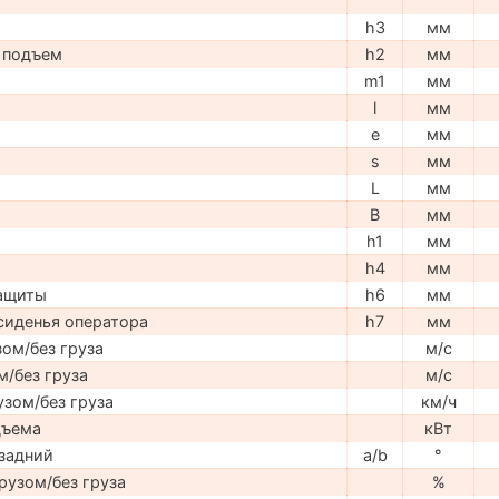
h3
мм
 подъем
h2
мм
m1
мм
l
мм
e
мм
s
мм
L
мм
B
мм
h1
мм
h4
мм
защиты
h6
мм
сиденья оператора
h7
мм
ом/без груза
м/с
м/без груза
м/с
узом/без груза
км/ч
дъема
кВт
задний
a/b
°
рузом/без груза
%