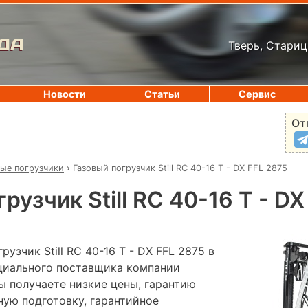
ДА
Тверь, Стариц
Новости
Статьи
Сервис
От
вые погрузчики
›
Газовый погрузчик Still RC 40-16 T - DX FFL 2875
рузчик Still RC 40-16 T - D
узчик Still RC 40-16 T - DX FFL 2875 в
ициального поставщика компании
ы получаете низкие цены, гарантию
ную подготовку, гарантийное