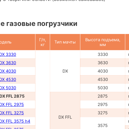
е газовые погрузчики
Г/п,
Высота подъема,
одель
Тип мачты
кг
мм
 DX 3330
3330
 DX 3630
3630
 DX 4030
DX
4030
 DX 4530
4530
 DX 5030
5030
 DX FFL 2875
2875
 DX FFL 2975
2975
 DX FFL 3275
3275
DX FFL
 DX FFL 3575 h4
3575