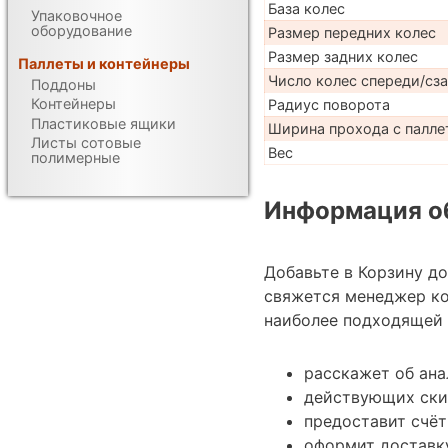
База колес
Упаковочное
оборудование
Размер передних колес
Размер задних колес
Паллеты и контейнеры
Число колес спереди/сз
Поддоны
Контейнеры
Радиус поворота
Пластиковые ящики
Ширина прохода с паллет
Листы сотовые
Вес
полимерные
Информация об
Добавьте в Корзину д
свяжется менеджер ко
наиболее подходящей 
расскажет об ана
действующих ски
предоставит счёт
оформит доставку