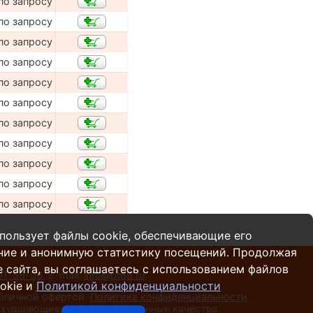
по запросу
по запросу
по запросу
по запросу
по запросу
по запросу
по запросу
по запросу
по запросу
по запросу
по запросу
пользует файлы cookie, обеспечивающие его
ние и анонимную статистику посещений. Продолжая
 сайта, вы соглашаетесь с использованием файлов
01-56-06
,
E-mail:
info@pt69.ru
okie и
Политикой конфиденциальности
убличной офертой.
Политика конфиденциальности
.
 ухудшающие ее эксплуатационные качества.