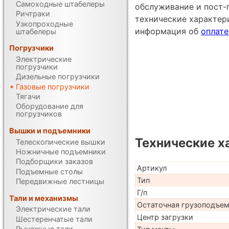
Самоходные штабелеры
обслуживание и пост-
Ричтраки
технические характе
Узкопроходные
информация об
оплате
штабелеры
Погрузчики
Электрические
погрузчики
Дизельные погрузчики
Газовые погрузчики
Тягачи
Оборудование для
погрузчиков
Вышки и подъемники
Технические х
Телескопические вышки
Ножничные подъемники
Подборщики заказов
Артикул
Подъемные столы
Тип
Передвижные лестницы
Г/п
Тали и механизмы
Остаточная грузоподъе
Электрические тали
Центр загрузки
Шестеренчатые тали
Рычажные тали