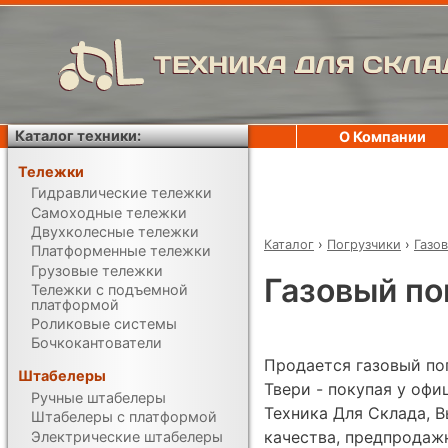
ТЕХНИКА ДЛЯ СКЛА
Каталог техники:
О Компании
Тележки
Гидравлические тележки
Самоходные тележки
Двухколесные тележки
Каталог
›
Погрузчики
›
Газо
Платформенные тележки
Грузовые тележки
Газовый пог
Тележки с подъемной
платформой
Роликовые системы
Бочкокантователи
Продается газовый погр
Штабелеры
Твери - покупая у оф
Ручные штабелеры
Техника Для Склада, В
Штабелеры с платформой
качества, предпродаж
Электрические штабелеры