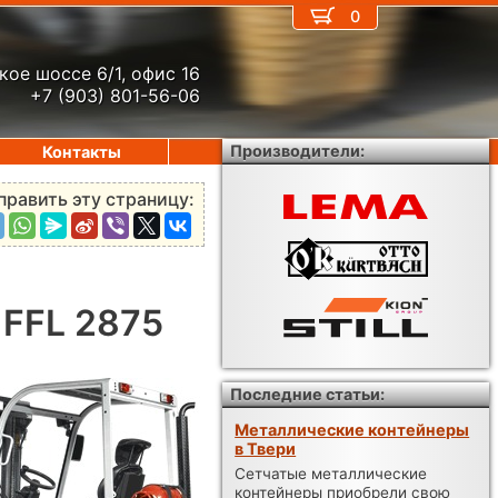
0
кое шоссе 6/1, офис 16
+7 (903) 801-56-06
Производители:
Контакты
править эту страницу:
X FFL 2875
Последние статьи:
Металлические контейнеры
в Твери
Сетчатые металлические
контейнеры приобрели свою