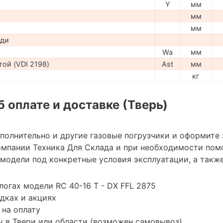
Y
мм
мм
мм
ади
Wa
мм
ой (VDI 2198)
Ast
мм
кг
 оплате и доставке (Тверь)
ополнительно и другие газовые погрузчики и оформите
мпании Техника Для Склада и при необходимости пом
модели под конкретные условия эксплуатации, а также
логах модели RC 40-16 T - DX FFL 2875
дках и акциях
 на оплату
 в Твери или области (возможен самовывоз)