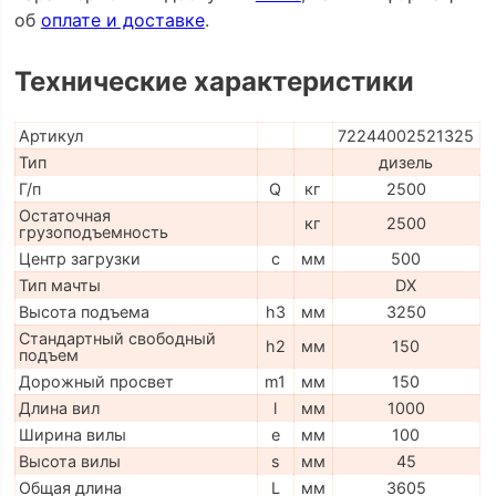
об
оплате и доставке
.
Технические характеристики
Артикул
72244002521325
Тип
дизель
Г/п
Q
кг
2500
Остаточная
кг
2500
грузоподъемность
Центр загрузки
c
мм
500
Тип мачты
DX
Высота подъема
h3
мм
3250
Стандартный свободный
h2
мм
150
подъем
Дорожный просвет
m1
мм
150
Длина вил
l
мм
1000
Ширина вилы
e
мм
100
Высота вилы
s
мм
45
Общая длина
L
мм
3605