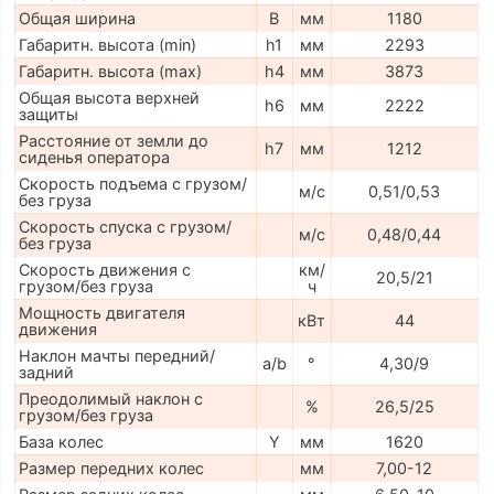
Общая ширина
B
мм
1180
Габаритн. высота (min)
h1
мм
2293
Габаритн. высота (max)
h4
мм
3873
Общая высота верхней
h6
мм
2222
защиты
Расстояние от земли до
h7
мм
1212
сиденья оператора
Скорость подъема с грузом/
м/с
0,51/0,53
без груза
Скорость спуска с грузом/
м/с
0,48/0,44
без груза
Скорость движения с
км/
20,5/21
грузом/без груза
ч
Мощность двигателя
кВт
44
движения
Наклон мачты передний/
a/b
°
4,30/9
задний
Преодолимый наклон с
%
26,5/25
грузом/без груза
База колес
Y
мм
1620
Размер передних колес
мм
7,00-12