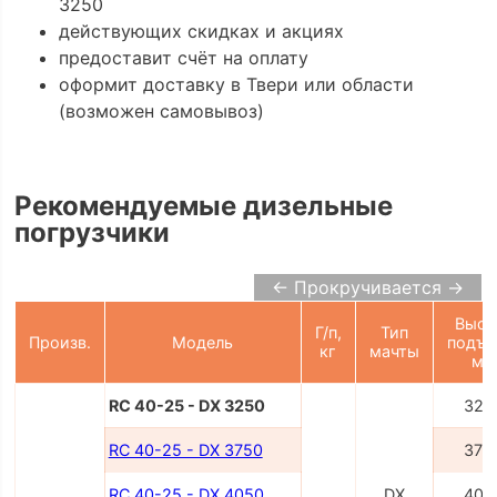
3250
действующих скидках и акциях
предоставит счёт на оплату
оформит доставку в Твери или области
(возможен самовывоз)
Рекомендуемые дизельные
погрузчики
← Прокручивается →
Высо
Г/п,
Тип
Произв.
Модель
подъе
кг
мачты
мм
RC 40-25 - DX 3250
325
RC 40-25 - DX 3750
375
RC 40-25 - DX 4050
DX
405