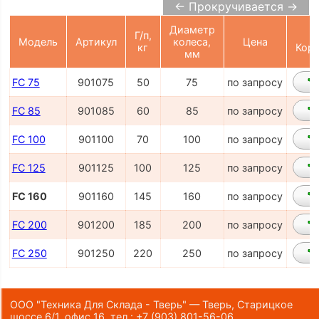
← Прокручивается →
Диаметр
Г/п,
Модель
Артикул
колеса,
Цена
кг
Корз
мм
FC 75
901075
50
75
по запросу
FC 85
901085
60
85
по запросу
FC 100
901100
70
100
по запросу
FC 125
901125
100
125
по запросу
FC 160
901160
145
160
по запросу
FC 200
901200
185
200
по запросу
FC 250
901250
220
250
по запросу
ООО "Техника Для Склада - Тверь" — Тверь, Старицкое
шоссе 6/1, офис 16,
тел.:
+7 (903) 801-56-06
,