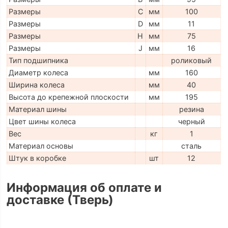
Размеры
C
мм
100
Размеры
D
мм
11
Размеры
H
мм
75
Размеры
J
мм
16
Тип подшипника
роликовый
Диаметр колеса
мм
160
Ширина колеса
мм
40
Высота до крепежной плоскости
мм
195
Материал шины
резина
Цвет шины колеса
черный
Вес
кг
1
Материал основы
сталь
Штук в коробке
шт
12
Информация об оплате и
доставке (Тверь)