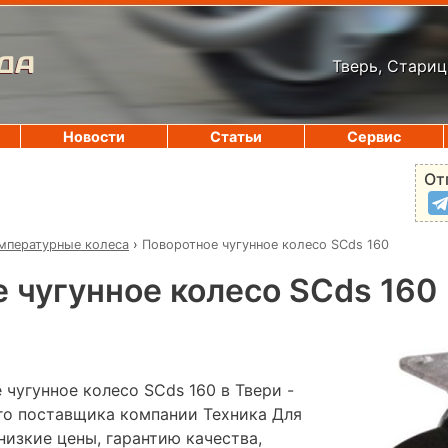
ДА
Тверь, Стариц
Новости
Статьи
Сервис
От
мпературные колеса
›
Поворотное чугунное колесо SCds 160
 чугунное колесо SCds 160
чугунное колесо SCds 160 в Твери -
го поставщика компании Техника Для
низкие цены, гарантию качества,