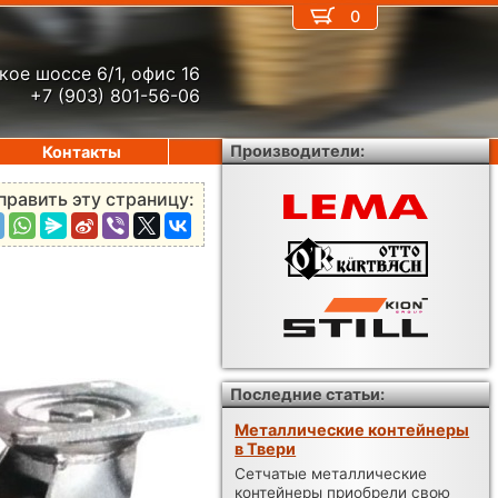
0
кое шоссе 6/1, офис 16
+7 (903) 801-56-06
Производители:
Контакты
править эту страницу:
Последние статьи:
Металлические контейнеры
в Твери
Сетчатые металлические
контейнеры приобрели свою