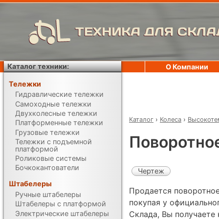
ТЕХНИКА ДЛЯ СКЛА
Каталог техники:
О Компании
Тележки
Гидравлические тележки
Самоходные тележки
Двухколесные тележки
Каталог
›
Колеса
›
Высокоте
Платформенные тележки
Грузовые тележки
Поворотное
Тележки с подъемной
платформой
Роликовые системы
Бочкокантователи
Чертеж
Штабелеры
Продается поворотное 
Ручные штабелеры
покупая у официально
Штабелеры с платформой
Электрические штабелеры
Склада, Вы получаете 