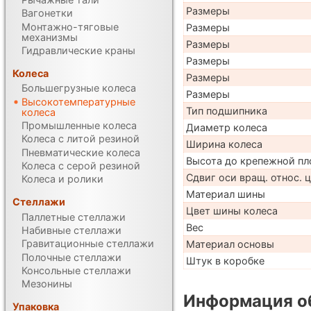
Размеры
Вагонетки
Монтажно-тяговые
Размеры
механизмы
Размеры
Гидравлические краны
Размеры
Колеса
Размеры
Большегрузные колеса
Размеры
Высокотемпературные
Тип подшипника
колеса
Промышленные колеса
Диаметр колеса
Колеса с литой резиной
Ширина колеса
Пневматические колеса
Высота до крепежной пл
Колеса с серой резиной
Сдвиг оси вращ. относ. 
Колеса и ролики
Материал шины
Стеллажи
Цвет шины колеса
Паллетные стеллажи
Вес
Набивные стеллажи
Гравитационные стеллажи
Материал основы
Полочные стеллажи
Штук в коробке
Консольные стеллажи
Мезонины
Информация об
Упаковка