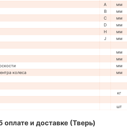
A
мм
B
мм
C
мм
D
мм
H
мм
J
мм
мм
мм
оскости
мм
центра колеса
мм
кг
шт
 оплате и доставке (Тверь)