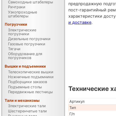
Самоходные штабелеры
предпродажную подгот
Ричтраки
пост-гарантийный рем
Узкопроходные
характеристики дост
штабелеры
и доставке
.
Погрузчики
Электрические
погрузчики
Дизельные погрузчики
Газовые погрузчики
Тягачи
Оборудование для
погрузчиков
Вышки и подъемники
Телескопические вышки
Ножничные подъемники
Подборщики заказов
Подъемные столы
Технические х
Передвижные лестницы
Тали и механизмы
Артикул
Электрические тали
Тип
Шестеренчатые тали
Г/п
Рычажные тали