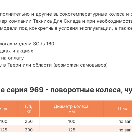
ополнительно и другие высокотемпературные колеса и 
ер компании Техника Для Склада и при необходимост
модели под конкретные условия эксплуатации, а также
логах модели SCds 160
дках и акциях
 на оплату
 в Твери или области (возможен самовывоз)
 серия 969 - поворотные колеса, ч
Г/п,
Диаметр колеса,
икул
Цена
кг
мм
100
250
100
по за
125
300
125
по за