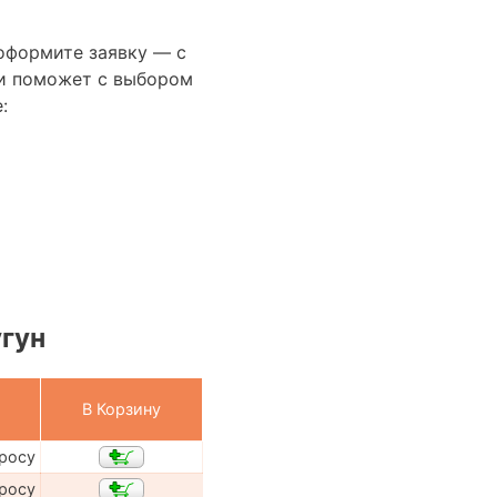
оформите заявку — с
и поможет с выбором
:
угун
В Корзину
просу
просу