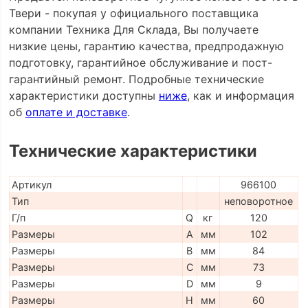
Твери - покупая у официального поставщика
компании Техника Для Склада, Вы получаете
низкие цены, гарантию качества, предпродажную
подготовку, гарантийное обслуживание и пост-
гарантийный ремонт. Подробные технические
характеристики доступны
ниже
, как и информация
об
оплате и доставке
.
Технические характеристики
Артикул
966100
Тип
неповоротное
Г/п
Q
кг
120
Размеры
A
мм
102
Размеры
B
мм
84
Размеры
C
мм
73
Размеры
D
мм
9
Размеры
H
мм
60