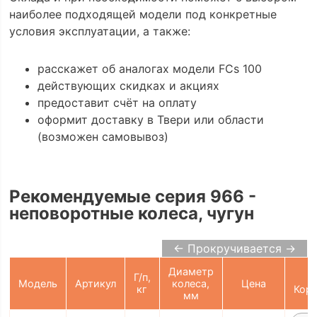
наиболее подходящей модели под конкретные
условия эксплуатации, а также:
расскажет об аналогах модели FCs 100
действующих скидках и акциях
предоставит счёт на оплату
оформит доставку в Твери или области
(возможен самовывоз)
Рекомендуемые серия 966 -
неповоротные колеса, чугун
← Прокручивается →
Диаметр
Г/п,
Модель
Артикул
колеса,
Цена
кг
Корз
мм