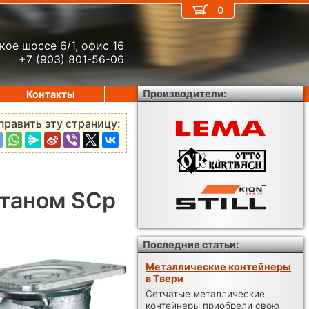
0
кое шоссе 6/1, офис 16
+7 (903) 801-56-06
Производители:
Контакты
править эту страницу:
етаном SCp
Последние статьи:
Металлические контейнеры
в Твери
Сетчатые металлические
контейнеры приобрели свою