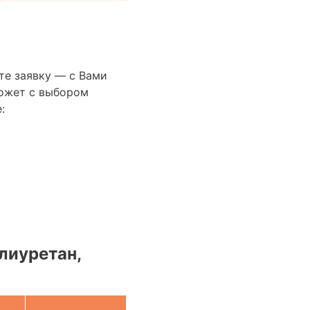
те заявку — с Вами
ожет с выбором
:
лиуретан,