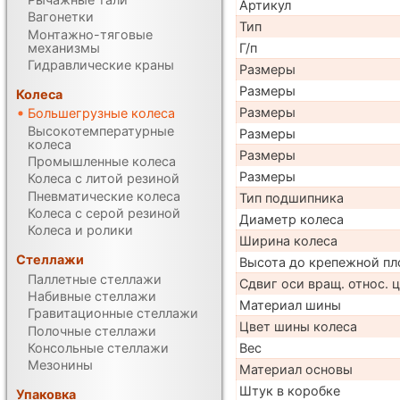
Артикул
Вагонетки
Тип
Монтажно-тяговые
механизмы
Г/п
Гидравлические краны
Размеры
Размеры
Колеса
Размеры
Большегрузные колеса
Высокотемпературные
Размеры
колеса
Размеры
Промышленные колеса
Размеры
Колеса с литой резиной
Пневматические колеса
Тип подшипника
Колеса с серой резиной
Диаметр колеса
Колеса и ролики
Ширина колеса
Стеллажи
Высота до крепежной пл
Паллетные стеллажи
Сдвиг оси вращ. относ. 
Набивные стеллажи
Материал шины
Гравитационные стеллажи
Цвет шины колеса
Полочные стеллажи
Консольные стеллажи
Вес
Мезонины
Материал основы
Штук в коробке
Упаковка