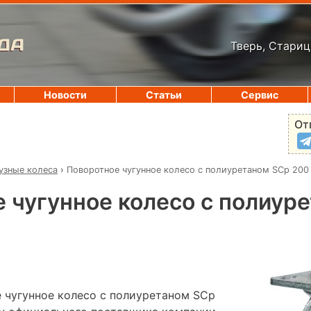
ДА
Тверь, Стариц
Новости
Статьи
Сервис
От
узные колеса
›
Поворотное чугунное колесо с полиуретаном SCp 200
 чугунное колесо с полиур
 чугунное колесо с полиуретаном SCp