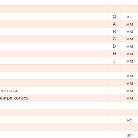
Q
кг
A
мм
B
мм
C
мм
D
мм
H
мм
J
мм
мм
мм
оскости
мм
центра колеса
мм
кг
шт