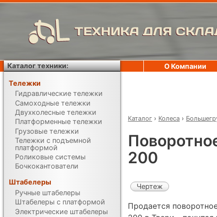
ТЕХНИКА ДЛЯ СКЛА
Каталог техники:
О Компании
Тележки
Гидравлические тележки
Самоходные тележки
Двухколесные тележки
Каталог
›
Колеса
›
Большегр
Платформенные тележки
Грузовые тележки
Поворотное
Тележки с подъемной
платформой
200
Роликовые системы
Бочкокантователи
Штабелеры
Чертеж
Ручные штабелеры
Штабелеры с платформой
Продается поворотное
Электрические штабелеры