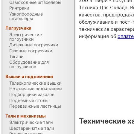
200 в Твери - покупа
Самоходные штабелеры
Техника Для Склада, В
Ричтраки
Узкопроходные
качества, предпродаж
штабелеры
обслуживание и пост-
Погрузчики
технические характе
Электрические
информация об
оплате
погрузчики
Дизельные погрузчики
Газовые погрузчики
Тягачи
Оборудование для
погрузчиков
Вышки и подъемники
Телескопические вышки
Ножничные подъемники
Подборщики заказов
Подъемные столы
Передвижные лестницы
Тали и механизмы
Технические х
Электрические тали
Шестеренчатые тали
Рычажные тали