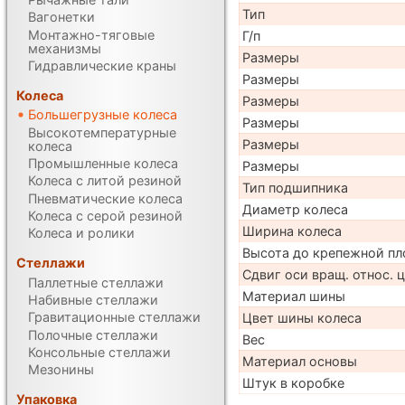
Тип
Вагонетки
Монтажно-тяговые
Г/п
механизмы
Размеры
Гидравлические краны
Размеры
Колеса
Размеры
Большегрузные колеса
Размеры
Высокотемпературные
Размеры
колеса
Промышленные колеса
Размеры
Колеса с литой резиной
Тип подшипника
Пневматические колеса
Диаметр колеса
Колеса с серой резиной
Ширина колеса
Колеса и ролики
Высота до крепежной пл
Стеллажи
Сдвиг оси вращ. относ. 
Паллетные стеллажи
Материал шины
Набивные стеллажи
Гравитационные стеллажи
Цвет шины колеса
Полочные стеллажи
Вес
Консольные стеллажи
Материал основы
Мезонины
Штук в коробке
Упаковка