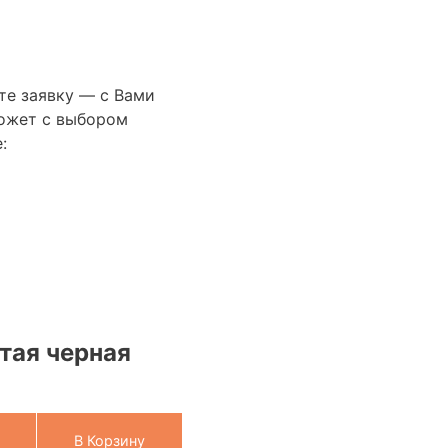
те заявку — с Вами
ожет с выбором
:
тая черная
В Корзину