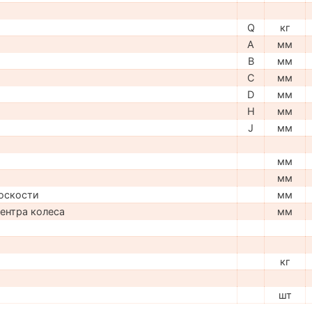
Q
кг
A
мм
B
мм
C
мм
D
мм
H
мм
J
мм
мм
мм
оскости
мм
центра колеса
мм
кг
шт