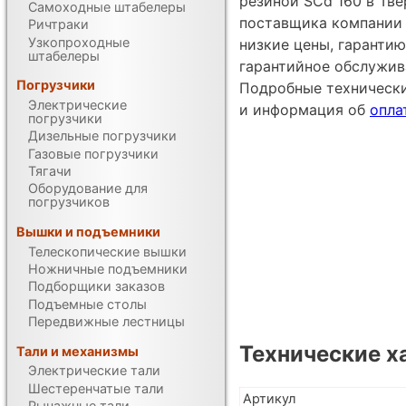
резиной SCd 160 в Тве
Самоходные штабелеры
поставщика компании 
Ричтраки
Узкопроходные
низкие цены, гарантию
штабелеры
гарантийное обслужив
Погрузчики
Подробные техническ
Электрические
и информация об
опла
погрузчики
Дизельные погрузчики
Газовые погрузчики
Тягачи
Оборудование для
погрузчиков
Вышки и подъемники
Телескопические вышки
Ножничные подъемники
Подборщики заказов
Подъемные столы
Передвижные лестницы
Технические х
Тали и механизмы
Электрические тали
Шестеренчатые тали
Артикул
Рычажные тали