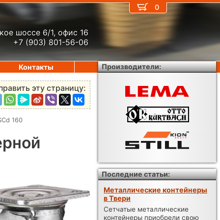
0
кое шоссе 6/1, офис 16
+7 (903) 801-56-06
Производители:
Контакты
править эту страницу:
SCd 160
ерной
Последние статьи:
Металлические контейнеры
в Твери
Сетчатые металлические
контейнеры приобрели свою