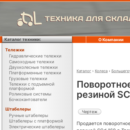
ТЕХНИКА ДЛЯ СКЛА
Каталог техники:
О Компании
Тележки
Гидравлические тележки
Самоходные тележки
Двухколесные тележки
Каталог
›
Колеса
›
Большегр
Платформенные тележки
Грузовые тележки
Поворотное
Тележки с подъемной
платформой
резиной SC
Роликовые системы
Бочкокантователи
Штабелеры
Чертеж
Ручные штабелеры
Штабелеры с платформой
Продается поворотное
Электрические штабелеры