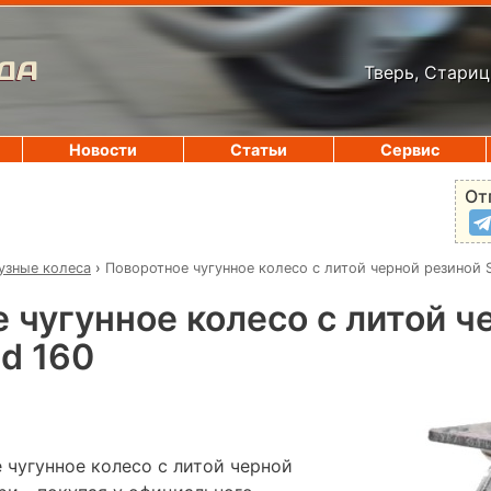
ДА
Тверь, Стариц
Новости
Статьи
Сервис
От
узные колеса
›
Поворотное чугунное колесо с литой черной резиной 
 чугунное колесо с литой ч
d 160
 чугунное колесо с литой черной