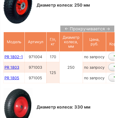
Диаметр колеса: 250 мм
← Прокручивается →
Диаметр
Г/п,
Цена,
Модель
Артикул
колеса,
кг
руб.
Корз
мм
PR 1802-1
971004
170
по запросу
PR 1803
971003
250
по запросу
125
PR 1805
971005
по запросу
Диаметр колеса: 330 мм