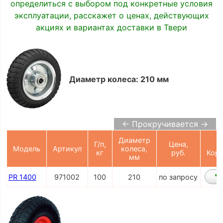
определиться с выбором под конкретные условия
эксплуатации, расскажет о ценах, действующих
акциях и вариантах доставки в Твери
Диаметр колеса: 210 мм
← Прокручивается →
Диаметр
Г/п,
Цена,
Модель
Артикул
колеса,
кг
руб.
Корз
мм
PR 1400
971002
100
210
по запросу