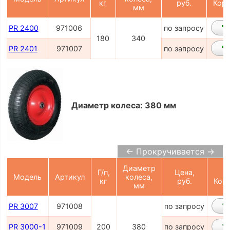
кг
руб.
Корз
мм
PR 2400
971006
по запросу
180
340
PR 2401
971007
по запросу
Диаметр колеса: 380 мм
← Прокручивается →
Диаметр
Г/п,
Цена,
Модель
Артикул
колеса,
кг
руб.
Кор
мм
PR 3007
971008
по запросу
PR 3000-1
971009
200
380
по запросу