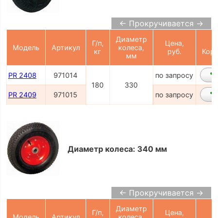
← Прокручивается →
Диаметр
Г/п,
Цена,
Модель
Артикул
колеса,
кг
руб.
Корз
мм
PR 2408
971014
по запросу
180
330
PR 2409
971015
по запросу
Диаметр колеса: 340 мм
← Прокручивается →
Диаметр
Г/п,
Цена,
Модель
Артикул
колеса,